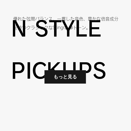
優れた弦間バランス、一貫した音色、豊かな倍音成分
N STYLE
を持つクラシックなStingray®トーン。
PICKUPS
もっと見る